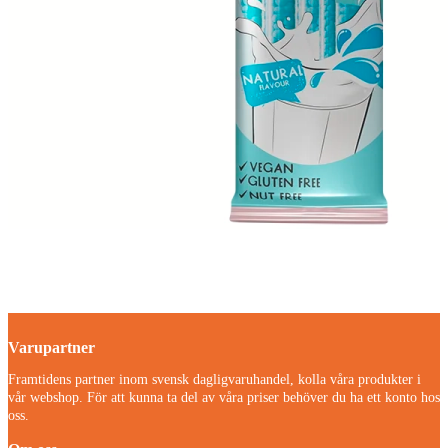
Varupartner
Framtidens partner inom svensk dagligvaruhandel, kolla våra produkter i
vår webshop. För att kunna ta del av våra priser behöver du ha ett konto hos
oss.