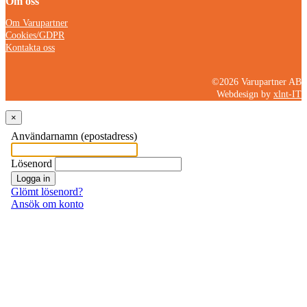
Om oss
Om Varupartner
Cookies/GDPR
Kontakta oss
©2026 Varupartner AB
Webdesign by
xlnt-IT
×