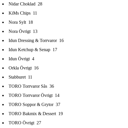
Nidar Choklad
28
KiMs Chips
11
Nora Sylt
18
Nora Övrigt
13
Idun Dressing & Torrvaror
16
Idun Ketchup & Senap
17
Idun Övrigt
4
Orkla Övrigt
16
Stabburet
11
TORO Torrvaror Sås
36
TORO Torrvaror Övrigt
14
TORO Soppor & Grytor
37
TORO Bakmix & Dessert
19
TORO Övrigt
27