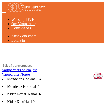
Webshop DVH
Om Varupartner
Kontakta oss
Ansök om konto
Logga in
Varupartners bästsäljare
Varupartner Norge
Mondelez Choklad
34
Mondelez Kolonial
14
Nidar Kex & Kakor
6
Nidar Konfekt
19