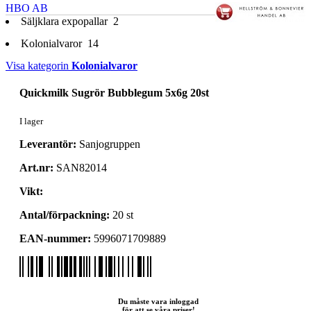
HBO AB
Säljklara expopallar
2
Kolonialvaror
14
Visa kategorin
Kolonialvaror
Quickmilk Sugrör Bubblegum 5x6g 20st
I lager
Leverantör:
Sanjogruppen
Art.nr:
SAN82014
Vikt:
Antal/förpackning:
20 st
EAN-nummer:
5996071709889
Du måste vara inloggad
för att se våra priser!