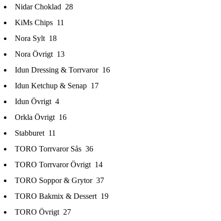
Nidar Choklad
28
KiMs Chips
11
Nora Sylt
18
Nora Övrigt
13
Idun Dressing & Torrvaror
16
Idun Ketchup & Senap
17
Idun Övrigt
4
Orkla Övrigt
16
Stabburet
11
TORO Torrvaror Sås
36
TORO Torrvaror Övrigt
14
TORO Soppor & Grytor
37
TORO Bakmix & Dessert
19
TORO Övrigt
27