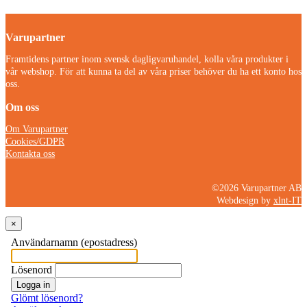
Varupartner
Framtidens partner inom svensk dagligvaruhandel, kolla våra produkter i
vår webshop. För att kunna ta del av våra priser behöver du ha ett konto hos
oss.
Om oss
Om Varupartner
Cookies/GDPR
Kontakta oss
©2026 Varupartner AB
Webdesign by
xlnt-IT
×