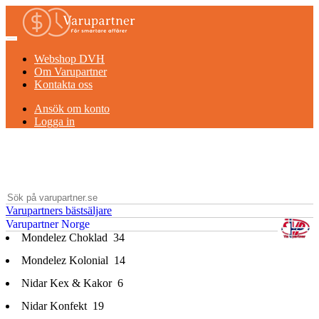
Webshop DVH
Om Varupartner
Kontakta oss
Ansök om konto
Logga in
Varupartners bästsäljare
Varupartner Norge
Mondelez Choklad
34
Mondelez Kolonial
14
Nidar Kex & Kakor
6
Nidar Konfekt
19