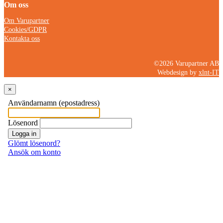
Om oss
Om Varupartner
Cookies/GDPR
Kontakta oss
©2026 Varupartner AB
Webdesign by
xlnt-IT
×