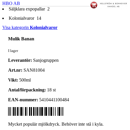
HBO AB
Säljklara expopallar
2
Kolonialvaror
14
Visa kategorin
Kolonialvaror
Mulik Banan
I lager
Leverantör:
Sanjogruppen
Art.nr:
SAN81004
Vikt:
500ml
Antal/förpackning:
18 st
EAN-nummer:
5410441100484
Mycket populär mjölkdryck. Behöver inte stå i kyla.