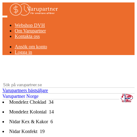
Webshop DVH
Om Varupartner
Kontakta oss
Ansök om konto
Logga in
Varupartners bästsäljare
Varupartner Norge
Mondelez Choklad
34
Mondelez Kolonial
14
Nidar Kex & Kakor
6
Nidar Konfekt
19