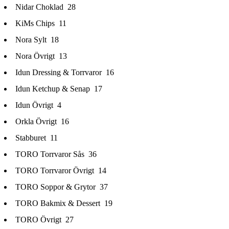
Nidar Choklad
28
KiMs Chips
11
Nora Sylt
18
Nora Övrigt
13
Idun Dressing & Torrvaror
16
Idun Ketchup & Senap
17
Idun Övrigt
4
Orkla Övrigt
16
Stabburet
11
TORO Torrvaror Sås
36
TORO Torrvaror Övrigt
14
TORO Soppor & Grytor
37
TORO Bakmix & Dessert
19
TORO Övrigt
27